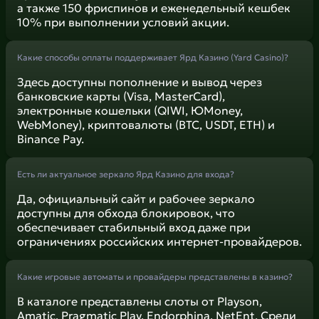
а также 150 фриспинов и еженедельный кешбек
10% при выполнении условий акции.
Какие способы оплаты поддерживает Ярд Казино (Yard Casino)?
Здесь доступны пополнение и вывод через
банковские карты (Visa, MasterCard),
электронные кошельки (QIWI, ЮMoney,
WebMoney), криптовалюты (BTC, USDT, ETH) и
Binance Pay.
Есть ли актуальное зеркало Ярд Казино для входа?
Да, официальный сайт и рабочее зеркало
доступны для обхода блокировок, что
обеспечивает стабильный вход даже при
ограничениях российских интернет-провайдеров.
Какие игровые автоматы и провайдеры представлены в казино?
В каталоге представлены слоты от Playson,
Amatic, Pragmatic Play, Endorphina, NetEnt. Среди