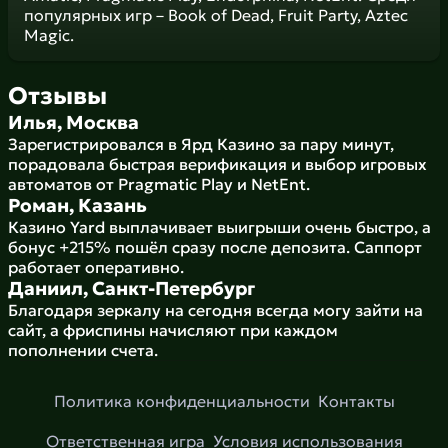
популярных игр – Book of Dead, Fruit Party, Aztec
Magic.
Отзывы
Илья, Москва
Зарегистрировался в Ярд Казино за пару минут,
порадовала быстрая верификация и выбор игровых
автоматов от Pragmatic Play и NetEnt.
Роман, Казань
Казино Yard выплачивает выигрыши очень быстро, а
бонус +215% пошёл сразу после депозита. Саппорт
работает оперативно.
Даниил, Санкт-Петербург
Благодаря зеркалу на сегодня всегда могу зайти на
сайт, а фриспины начисляют при каждом
пополнении счета.
Политика конфиденциальности
Контакты
Ответственная игра
Условия использования